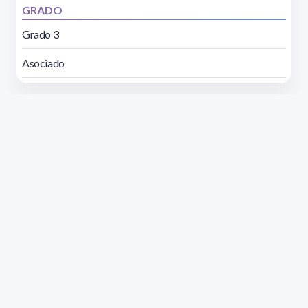
GRADO
Grado 3
Asociado
Dirección: Isidoro de María 1614 piso 6 | Tel.: 2924 1925
interno 1612 | pedeciba@pedeciba.edu.uy