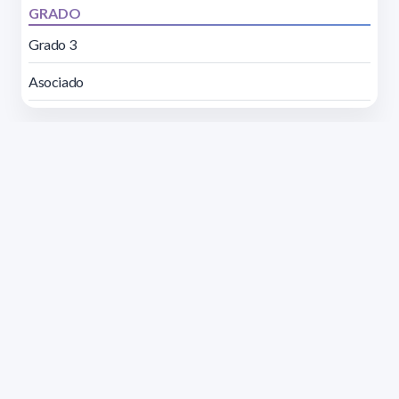
GRADO
Grado 3
Asociado
Dirección: Isidoro de María 1614 piso 6 | Tel.: 2924 1925
interno 1612 | pedeciba@pedeciba.edu.uy