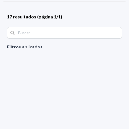
17 resultados (página 1/1)
Filtros aplicados
ÁREA:
Física
GÉNERO:
Femenino
GRADO