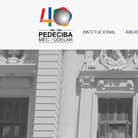
INSTITUCIONAL
ÁREA
Biolo
Física
Geoci
Infor
Mate
Quím