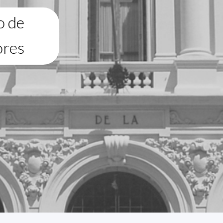
o de
ores