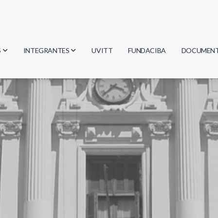
S
INTEGRANTES
UVITT
FUNDACIBA
DOCUMEN
gía
Investigadores
Actas
Estudiantes
Reglament
encias
Egresados
Document
mática
mática
ica