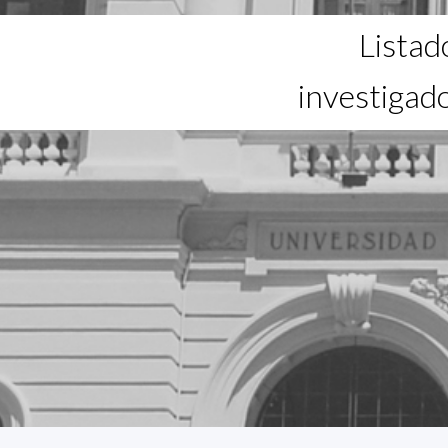
Listad
investigad