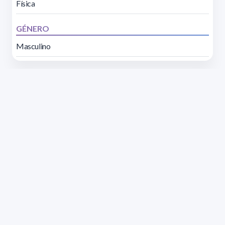
Física
GÉNERO
Masculino
Dirección: Isidoro de María 1614 piso 6 | Tel.: 2924 1925
interno 1612 | pedeciba@pedeciba.edu.uy