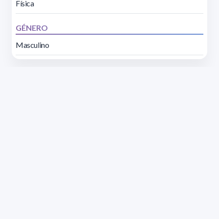
Física
GÉNERO
Masculino
Dirección: Isidoro de María 1614 piso 6 | Tel.: 2924 1925
interno 1612 | pedeciba@pedeciba.edu.uy