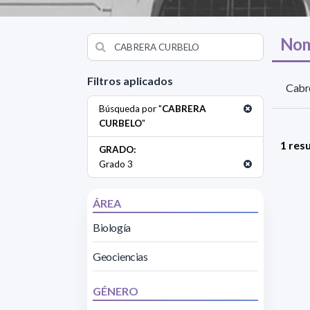
Nom
Filtros aplicados
Cabre
Búsqueda por "
CABRERA
CURBELO
"
1 res
GRADO:
Grado 3
ÁREA
Biología
Geociencias
GÉNERO