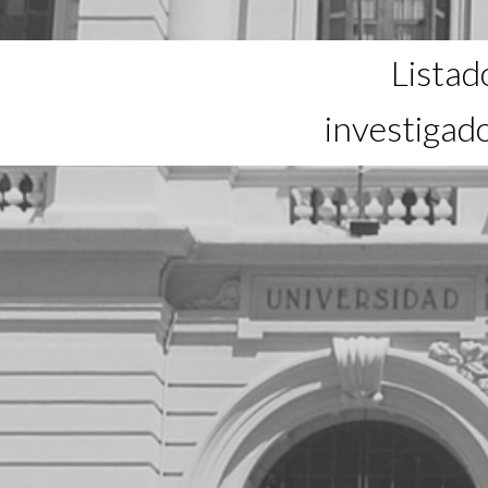
Listad
investigad