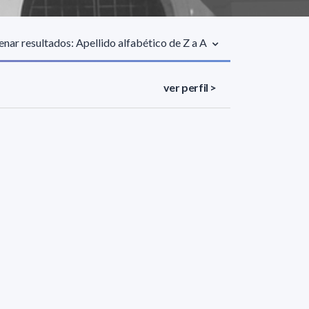
nar resultados: Apellido alfabético de Z a A
ver perfil >