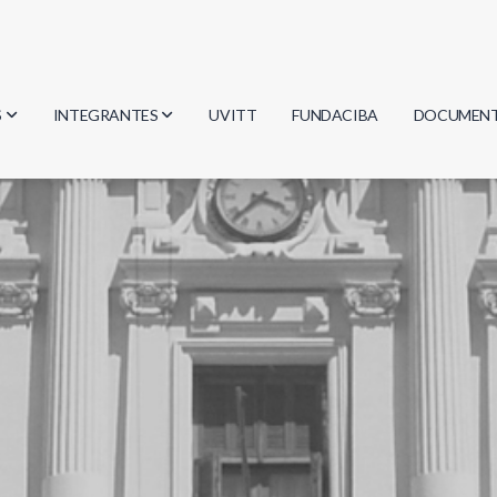
S
INTEGRANTES
UVITT
FUNDACIBA
DOCUMEN
gía
Investigadores
Actas
Estudiantes
Reglament
encias
Egresados
Document
mática
mática
ica