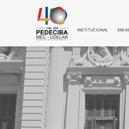
INSTITUCIONAL
ÁREA
Biolo
Física
Geoci
Infor
Mate
Quím