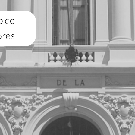
o de
ores