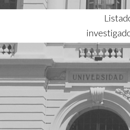
Listad
investigad