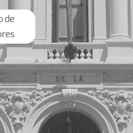
o de
ores