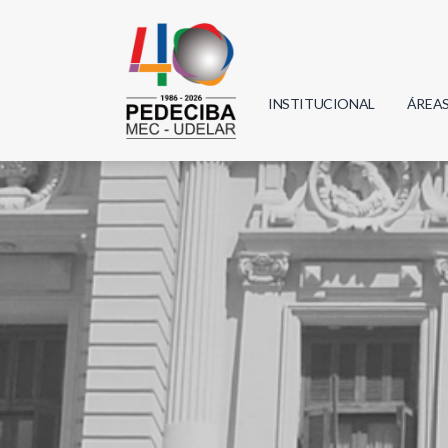
INSTITUCIONAL
ÁREA
Biolo
Física
Geoci
Infor
Mate
Quím