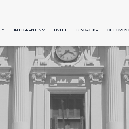
S
INTEGRANTES
UVITT
FUNDACIBA
DOCUMEN
gía
Investigadores
Actas
Estudiantes
Reglament
encias
Egresados
Document
mática
mática
ica