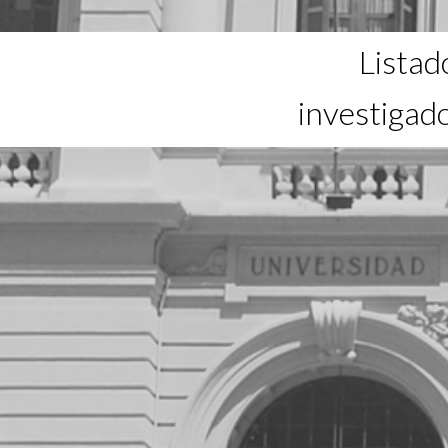
Listad
investigad