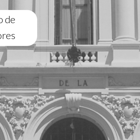
o de
ores