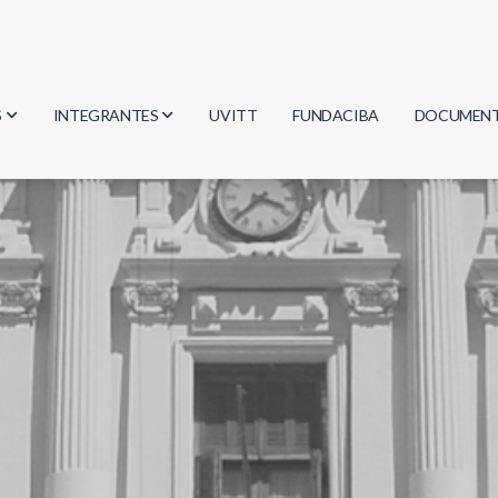
S
INTEGRANTES
UVITT
FUNDACIBA
DOCUMEN
gía
Investigadores
Actas
Estudiantes
Reglament
encias
Egresados
Document
mática
mática
ica