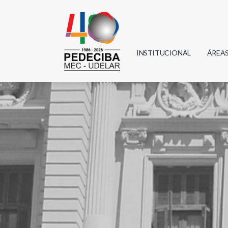
INSTITUCIONAL
ÁREA
Biolo
Física
Geoci
Infor
Mate
Quím