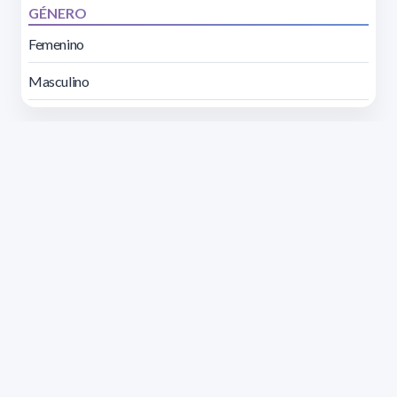
GÉNERO
Femenino
Masculino
Dirección: Isidoro de María 1614 piso 6 | Tel.: 2924 1925
interno 1612 | pedeciba@pedeciba.edu.uy