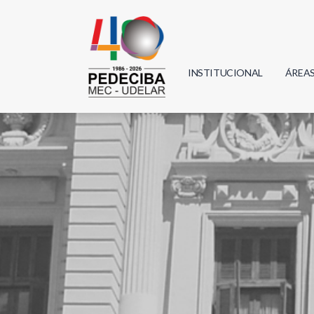
INSTITUCIONAL
ÁREA
Biolo
Física
Geoci
Infor
Mate
Quím