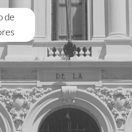
o de
ores