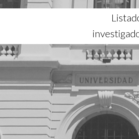
Listad
investigad