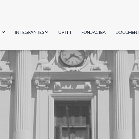
S
INTEGRANTES
UVITT
FUNDACIBA
DOCUMEN
gía
Investigadores
Actas
Estudiantes
Reglament
encias
Egresados
Document
mática
mática
ica