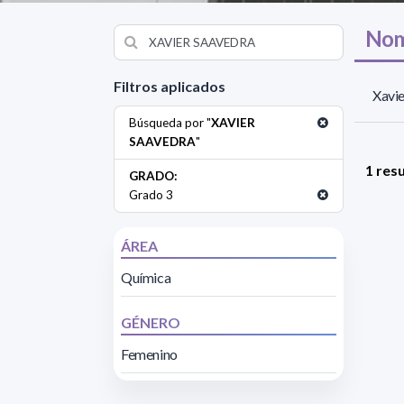
Nom
Filtros aplicados
Xavie
Búsqueda por "
XAVIER
SAAVEDRA
"
1 res
GRADO:
Grado 3
ÁREA
Química
GÉNERO
Femenino