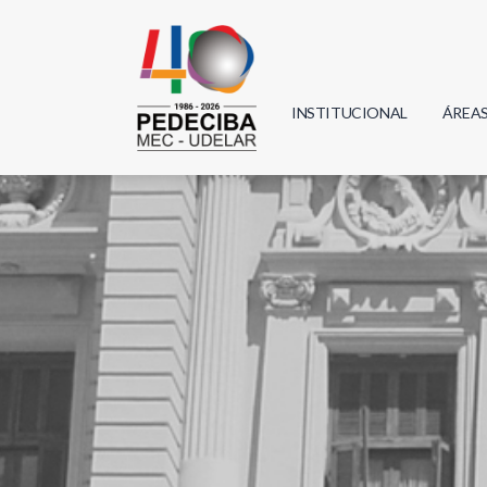
INSTITUCIONAL
ÁREA
Biolo
Física
Geoci
Infor
Mate
Quím