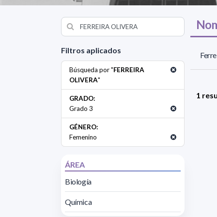
Nom
Filtros aplicados
Ferre
Búsqueda por "
FERREIRA
OLIVERA
"
1 res
GRADO:
Grado 3
GÉNERO:
Femenino
ÁREA
Biología
Química