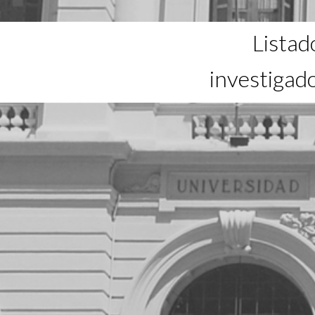
Listad
investigad