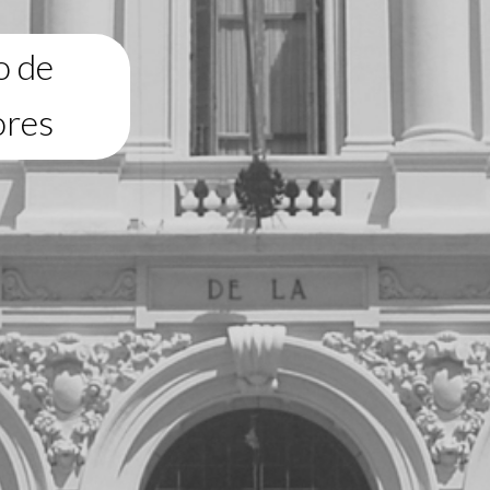
o de
ores