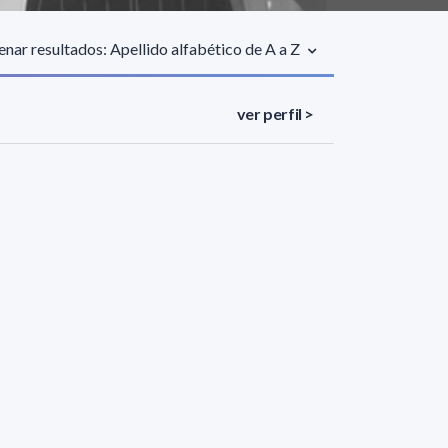
nar resultados: Apellido alfabético de A a Z
ver perfil >