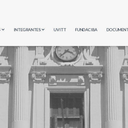
S
INTEGRANTES
UVITT
FUNDACIBA
DOCUMEN
gía
Investigadores
Actas
Estudiantes
Reglament
encias
Egresados
Document
mática
mática
ica