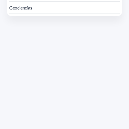
Geociencias
Dirección: Isidoro de María 1614 piso 6 | Tel.: 2924 1925
interno 1612 | pedeciba@pedeciba.edu.uy
Razón Social: PROGRAMA DE DESARROLLO DE LAS
CIENCIAS BASICAS PEDECIBA