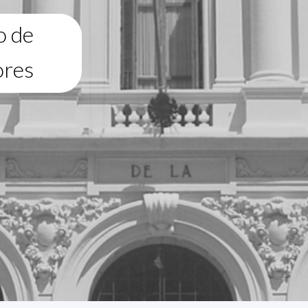
o de
ores