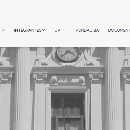
S
INTEGRANTES
UVITT
FUNDACIBA
DOCUMEN
gía
Investigadores
Actas
Estudiantes
Reglament
encias
Egresados
Document
mática
mática
ica