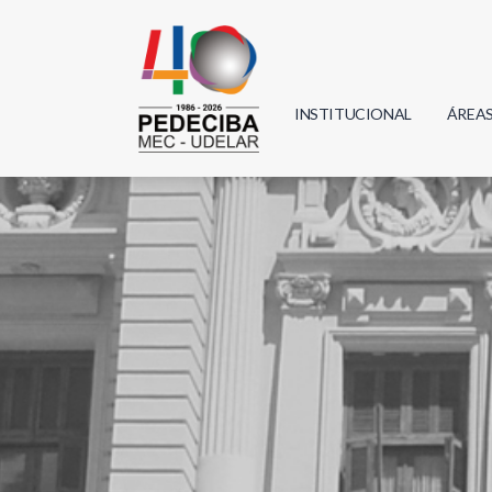
INSTITUCIONAL
ÁREA
Biolo
Física
Geoci
Infor
Mate
Quím