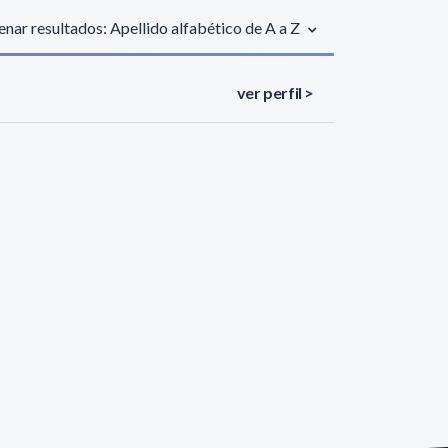
nar resultados: Apellido alfabético de A a Z
ver perfil >