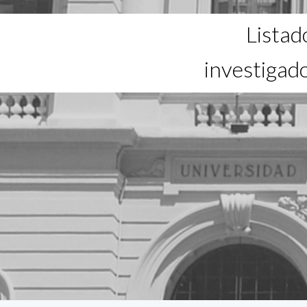
Listad
investigad