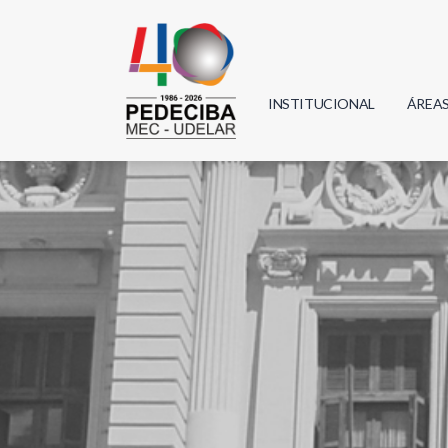
INSTITUCIONAL
ÁREA
Biolo
Física
Geoci
Infor
Mate
Quím