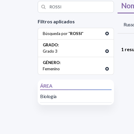
Nom
Filtros aplicados
Russo
Búsqueda por "
ROSSI
"
GRADO:
1 res
Grado 3
GÉNERO:
Femenino
ÁREA
Biología