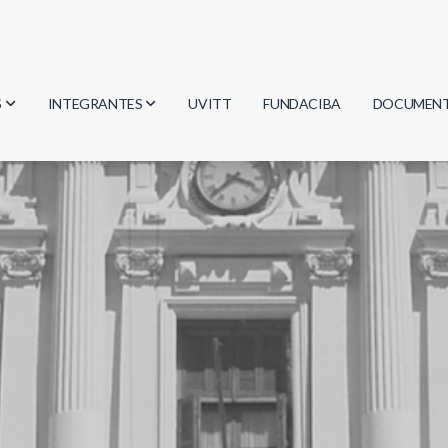
S
INTEGRANTES
UVITT
FUNDACIBA
DOCUMEN
gía
Investigadores
Actas
Estudiantes
Reglament
encias
Egresados
Document
mática
mática
ica