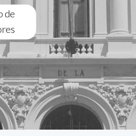
o de
ores