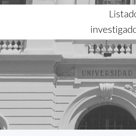
Listad
investigad