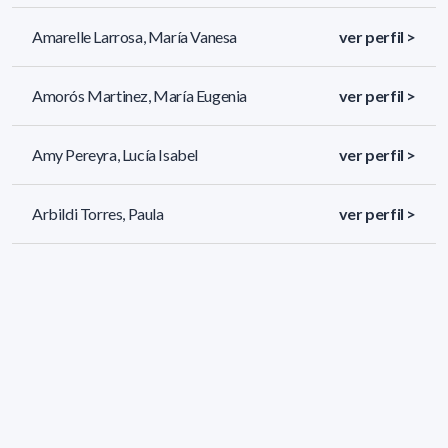
Amarelle Larrosa, María Vanesa
ver perfil >
Amorós Martinez, María Eugenia
ver perfil >
Amy Pereyra, Lucía Isabel
ver perfil >
Arbildi Torres, Paula
ver perfil >
400 resultados (página 1/17)
<
«
1
2
3
4
5
»
>