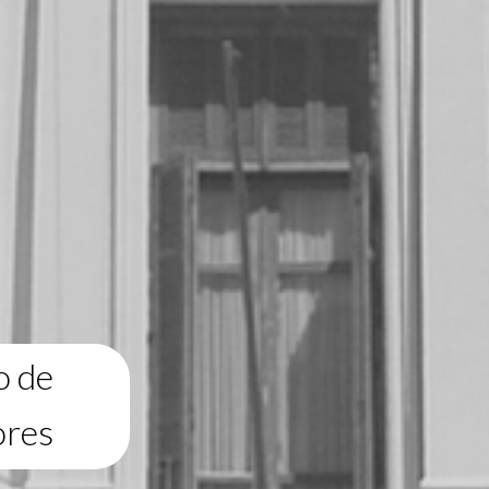
o de
ores