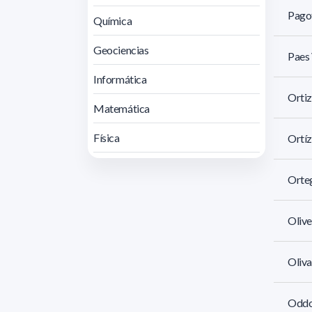
Pagot
Química
Geociencias
Paes 
Informática
Ortiz
Matemática
Física
Ortíz
Orteg
Olive
Oliva
Oddon