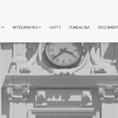
S
INTEGRANTES
UVITT
FUNDACIBA
DOCUMEN
gía
Investigadores
Actas
Estudiantes
Reglament
encias
Egresados
Document
mática
mática
ica