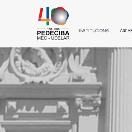
INSTITUCIONAL
ÁREA
Biolo
Física
Geoci
Infor
Mate
Quím