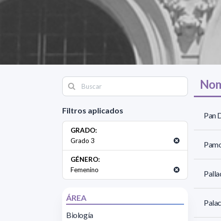
Nom
Filtros aplicados
Pan D
GRADO:
Grado 3
Pamo
GÉNERO:
Femenino
Palla
ÁREA
Palac
Biología