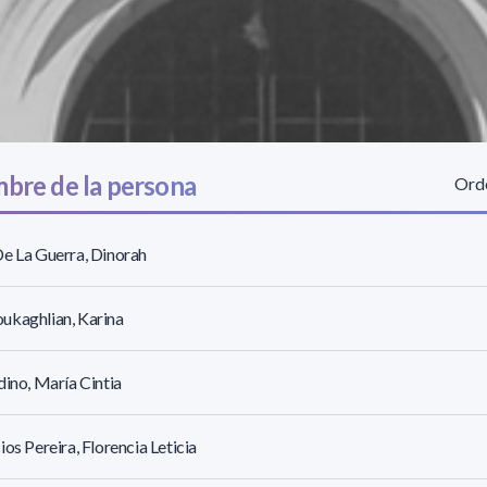
bre de la persona
Orde
e La Guerra, Dinorah
ukaghlian, Karina
dino, María Cintia
ios Pereira, Florencia Leticia