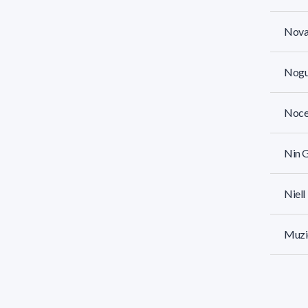
Novas
Nogu
Nocet
Nin G
Niell
Muzio
Mungu