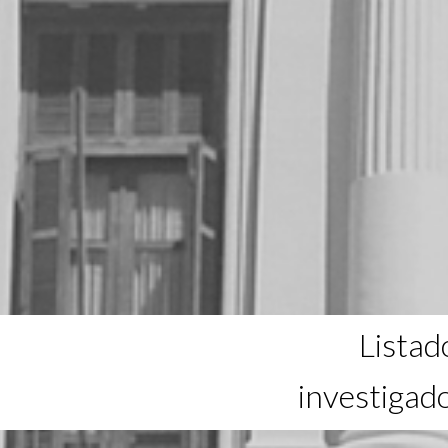
Listad
investigad