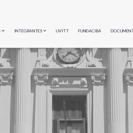
S
INTEGRANTES
UVITT
FUNDACIBA
DOCUMEN
gía
Investigadores
Actas
Estudiantes
Reglament
encias
Egresados
Document
mática
mática
ica