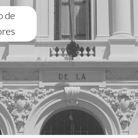
o de
ores