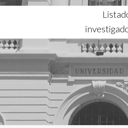
Listad
investigad