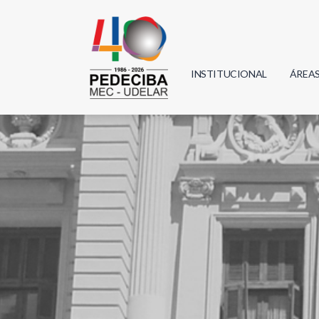
INSTITUCIONAL
ÁREA
Biolo
Física
Geoci
Infor
Mate
Quím