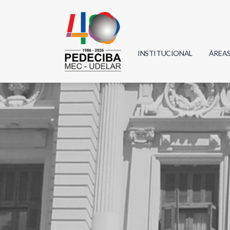
INSTITUCIONAL
ÁREA
Biolo
Física
Geoci
Infor
Mate
Quím