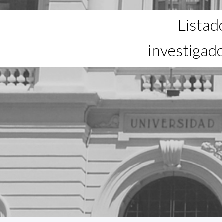
Listad
investigad