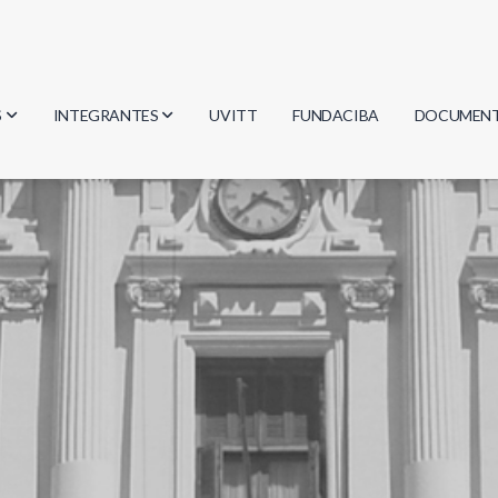
S
INTEGRANTES
UVITT
FUNDACIBA
DOCUMEN
gía
Investigadores
Actas
Estudiantes
Reglament
encias
Egresados
Document
mática
mática
ica