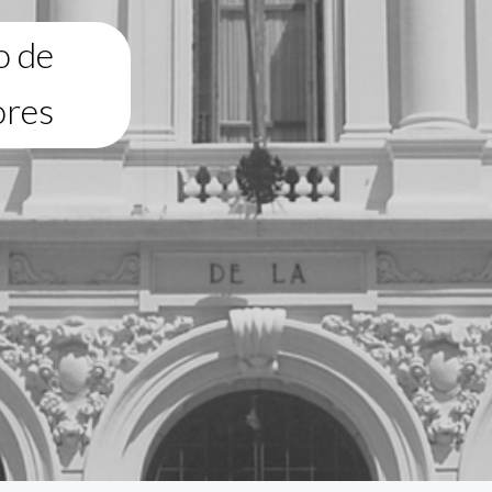
o de
ores