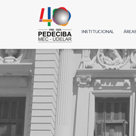
INSTITUCIONAL
ÁREA
Biolo
Física
Geoci
Infor
Mate
Quím