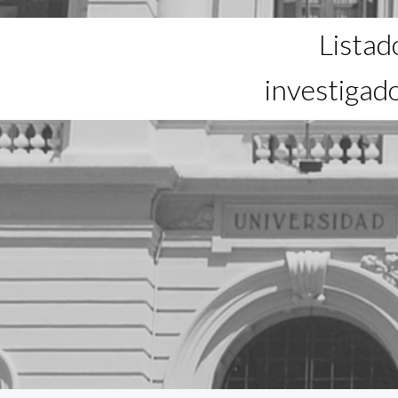
Listad
investigad