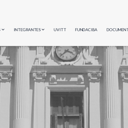
S
INTEGRANTES
UVITT
FUNDACIBA
DOCUMEN
gía
Investigadores
Actas
Estudiantes
Reglament
encias
Egresados
Document
mática
mática
ica