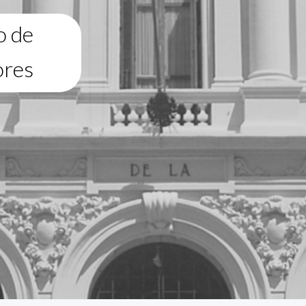
o de
ores