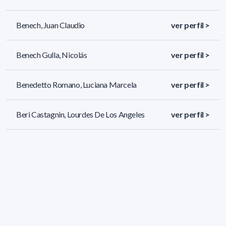
Benech, Juan Claudio
ver perfil >
Benech Gulla, Nicolás
ver perfil >
Benedetto Romano, Luciana Marcela
ver perfil >
Beri Castagnin, Lourdes De Los Angeles
ver perfil >
259 resultados (página 1/11)
<
«
1
2
3
4
5
»
>