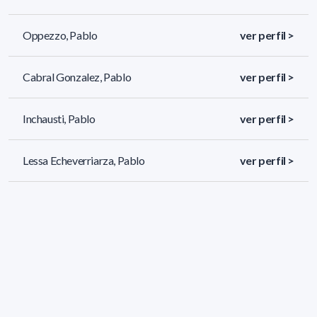
Oppezzo, Pablo
ver perfil >
Cabral Gonzalez, Pablo
ver perfil >
Inchausti, Pablo
ver perfil >
Lessa Echeverriarza, Pablo
ver perfil >
258 resultados (página 2/11)
<
«
1
2
3
4
5
»
>