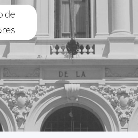
o de
ores