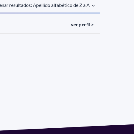
nar resultados: Apellido alfabético de Z a A
ver perfil >