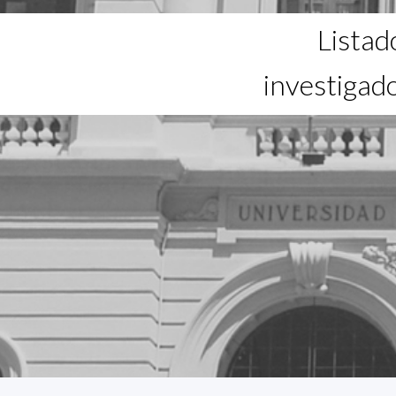
Listad
investigad