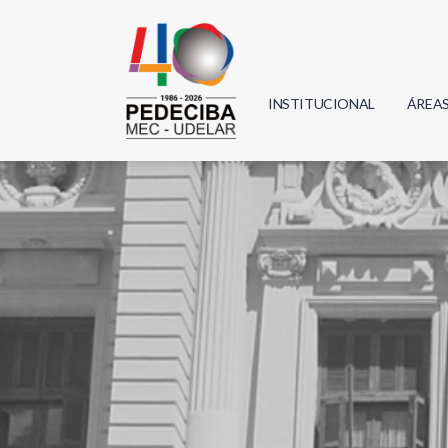
INSTITUCIONAL
ÁREA
Biolo
Física
Geoci
Infor
Mate
Quím