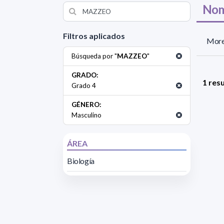
Nom
Filtros aplicados
Morel
Búsqueda por "
MAZZEO
"
GRADO:
1 res
Grado 4
GÉNERO:
Masculino
ÁREA
Biología