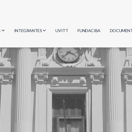
S
INTEGRANTES
UVITT
FUNDACIBA
DOCUMEN
gía
Investigadores
Actas
Estudiantes
Reglament
encias
Egresados
Document
mática
mática
ica