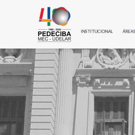
INSTITUCIONAL
ÁREA
Biolo
Física
Geoci
Infor
Mate
Quím