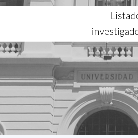
Listad
investigad