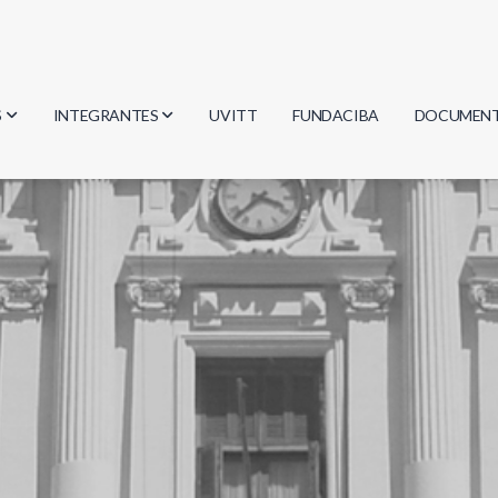
S
INTEGRANTES
UVITT
FUNDACIBA
DOCUMEN
gía
Investigadores
Actas
Estudiantes
Reglament
encias
Egresados
Document
mática
mática
ica