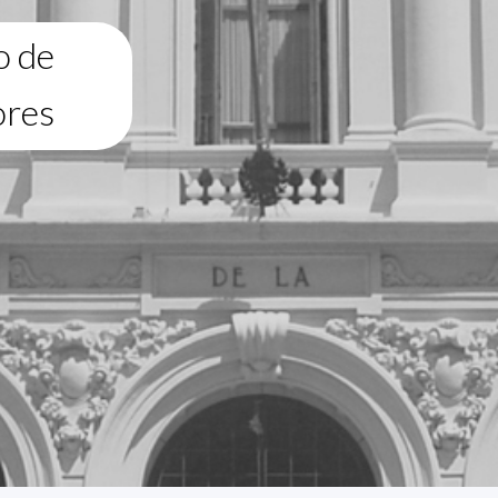
o de
ores