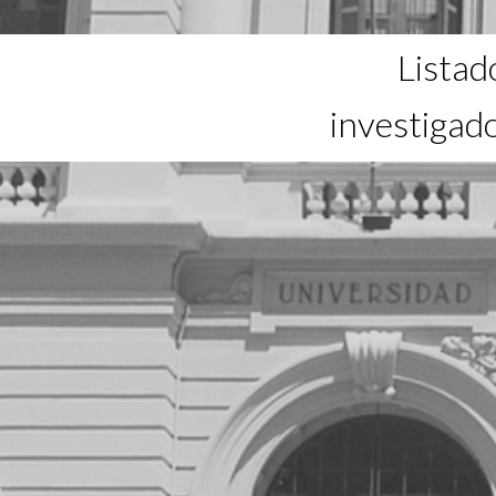
Listad
investigad