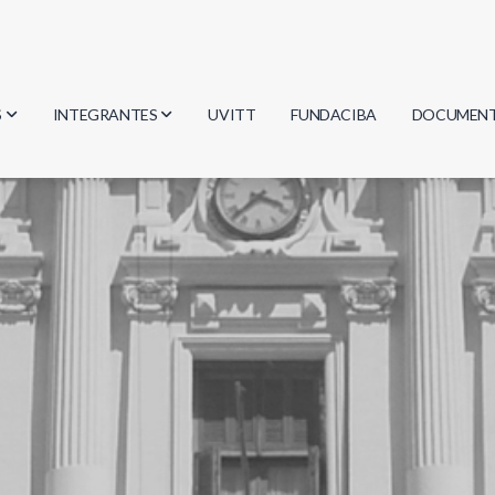
S
INTEGRANTES
UVITT
FUNDACIBA
DOCUMEN
gía
Investigadores
Actas
Estudiantes
Reglament
encias
Egresados
Document
mática
mática
ica