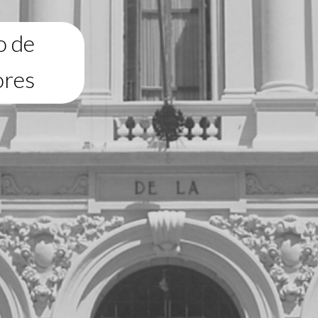
o de
ores