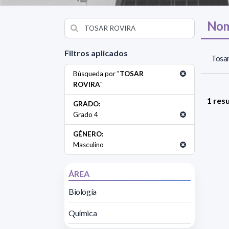
Nom
Filtros aplicados
Tosar
Búsqueda por "
TOSAR
ROVIRA
"
1 res
GRADO:
Grado 4
GÉNERO:
Masculino
ÁREA
Biología
Química