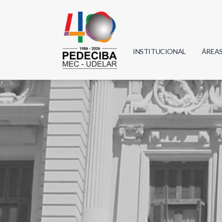
INSTITUCIONAL
ÁREA
Biolo
Física
Geoci
Infor
Mate
Quím