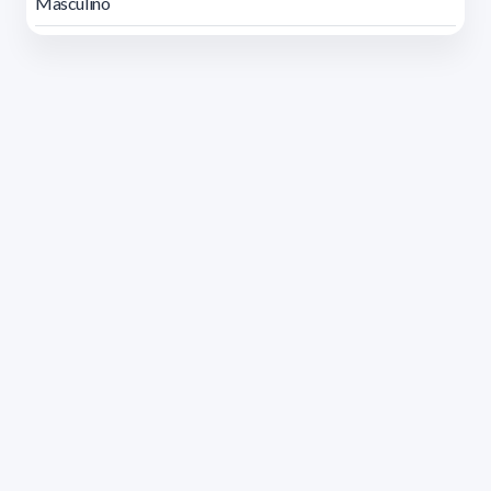
Masculino
Dirección: Isidoro de María 1614 piso 6 | Tel.: 2924 1925
interno 1612 | pedeciba@pedeciba.edu.uy
Razón Social: PROGRAMA DE DESARROLLO DE LAS
CIENCIAS BASICAS PEDECIBA