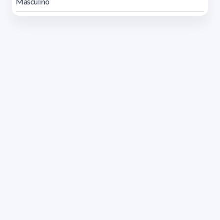
Masculino
Dirección: Isidoro de María 1614 piso 6 | Tel.: 2924 1925
interno 1612 | pedeciba@pedeciba.edu.uy
Razón Social: PROGRAMA DE DESARROLLO DE LAS
CIENCIAS BASICAS PEDECIBA