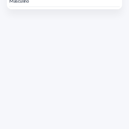
Masculino
Dirección: Isidoro de María 1614 piso 6 | Tel.: 2924 1925
interno 1612 | pedeciba@pedeciba.edu.uy
Razón Social: PROGRAMA DE DESARROLLO DE LAS
CIENCIAS BASICAS PEDECIBA