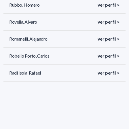
Rubbo, Homero
ver perfil >
Rovella, Alvaro
ver perfil >
Romanelli, Alejandro
ver perfil >
Robello Porto, Carlos
ver perfil >
Radi Isola, Rafael
ver perfil >
95 resultados (página 1/4)
<
«
1
2
3
4
»
>