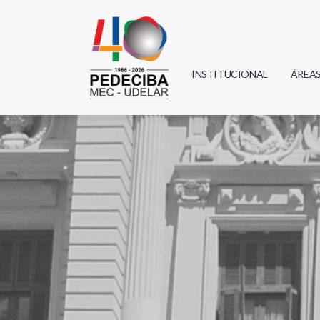
INSTITUCIONAL
ÁREA
Biolo
Física
Geoci
Infor
Mate
Quím