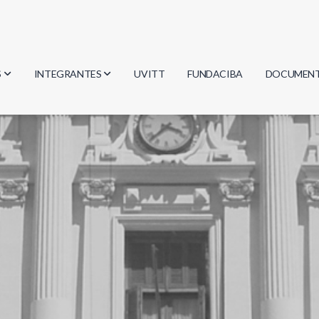
S
INTEGRANTES
UVITT
FUNDACIBA
DOCUMEN
gía
Investigadores
Actas
Estudiantes
Reglament
encias
Egresados
Document
mática
mática
ica