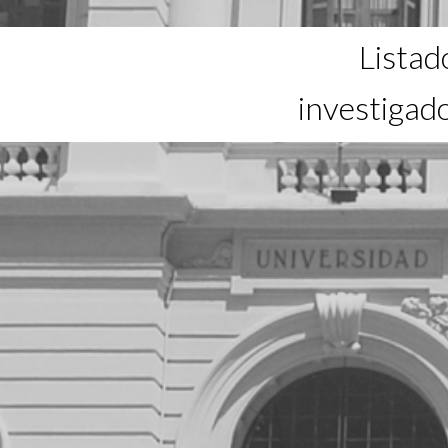
Listad
investigad