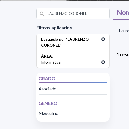
Nom
Filtros aplicados
Laur
Búsqueda por "
LAURENZO
CORONEL
"
1 res
ÁREA:
Informática
GRADO
Asociado
GÉNERO
Masculino