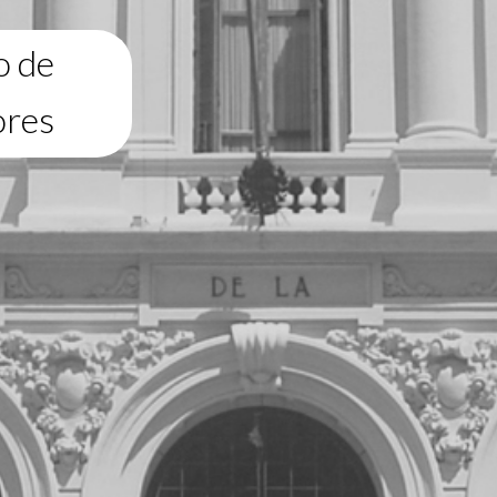
o de
ores