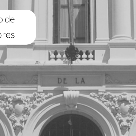
o de
ores