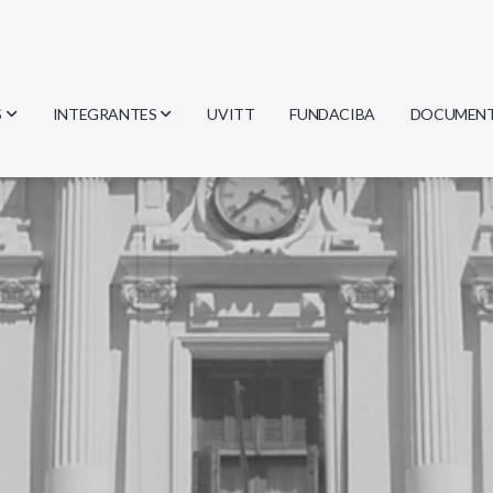
S
INTEGRANTES
UVITT
FUNDACIBA
DOCUMEN
gía
Investigadores
Actas
Estudiantes
Reglament
encias
Egresados
Document
mática
mática
ica