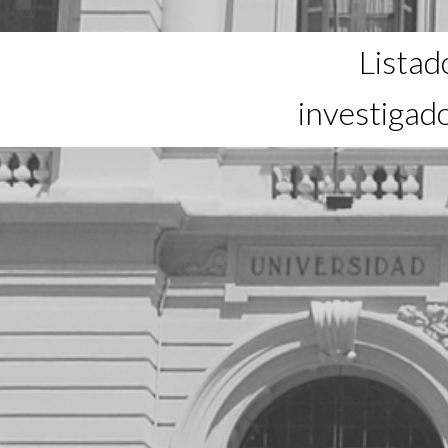
Listad
investigad