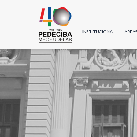
INSTITUCIONAL
ÁREA
Biolo
Física
Geoci
Infor
Mate
Quím