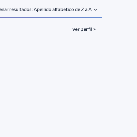
nar resultados: Apellido alfabético de Z a A
ver perfil >