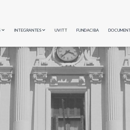
S
INTEGRANTES
UVITT
FUNDACIBA
DOCUMEN
gía
Investigadores
Actas
Estudiantes
Reglament
encias
Egresados
Document
mática
mática
ica