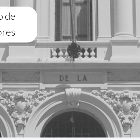
o de
ores