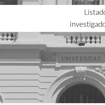
Listad
investigad