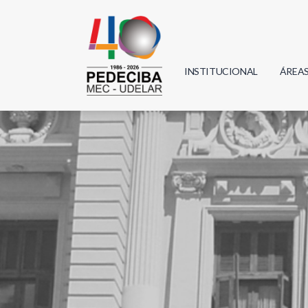
INSTITUCIONAL
ÁREA
Biolo
Física
Geoci
Infor
Mate
Quím