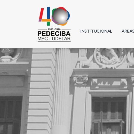
INSTITUCIONAL
ÁREA
Biolo
Física
Geoci
Infor
Mate
Quím