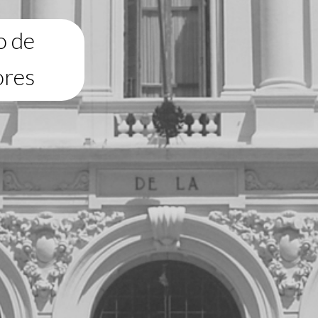
o de
ores