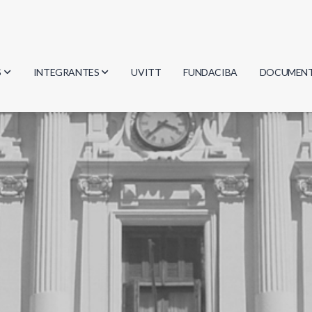
S
INTEGRANTES
UVITT
FUNDACIBA
DOCUMEN
gía
Investigadores
Actas
Estudiantes
Reglament
encias
Egresados
Document
mática
mática
ica