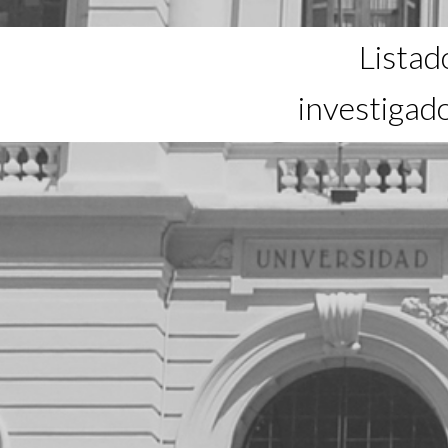
Listad
investigad