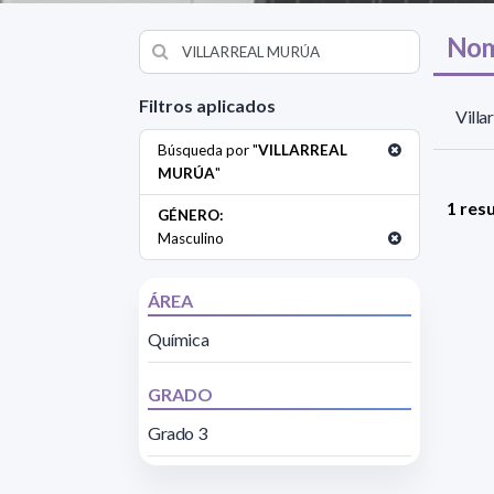
Nom
Filtros aplicados
Villa
Búsqueda por "
VILLARREAL
MURÚA
"
1 res
GÉNERO:
Masculino
ÁREA
Química
GRADO
Grado 3