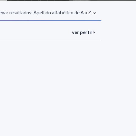
nar resultados: Apellido alfabético de A a Z
ver perfil >