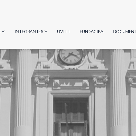
S
INTEGRANTES
UVITT
FUNDACIBA
DOCUMEN
gía
Investigadores
Actas
Estudiantes
Reglament
encias
Egresados
Document
mática
mática
ica