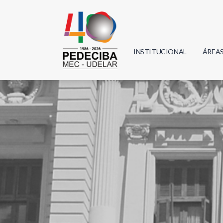
INSTITUCIONAL
ÁREA
Biolo
Física
Geoci
Infor
Mate
Quím