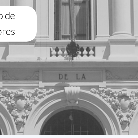
o de
ores