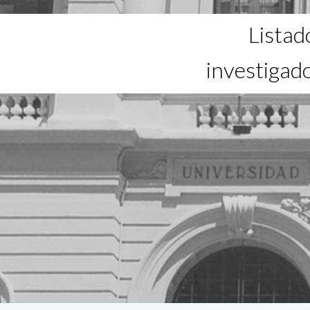
Listad
investigad