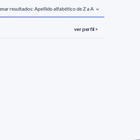
nar resultados: Apellido alfabético de Z a A
ver perfil >