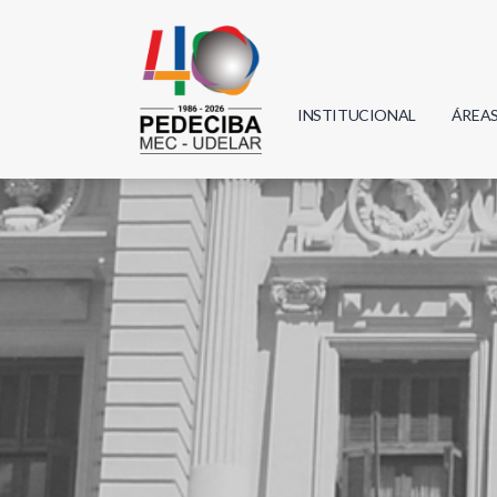
INSTITUCIONAL
ÁREA
Biolo
Física
Geoci
Infor
Mate
Quím