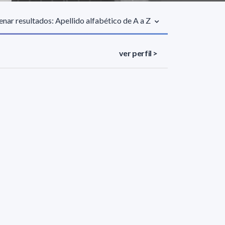
nar resultados: Apellido alfabético de A a Z
ver perfil >