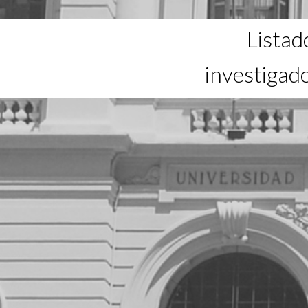
Listad
investigad