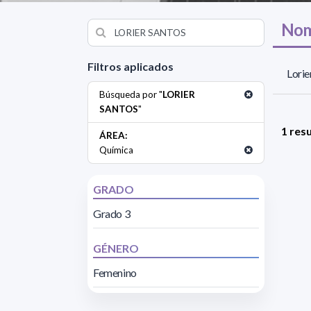
Nom
Filtros aplicados
Lorie
Búsqueda por "
LORIER
SANTOS
"
1 res
ÁREA:
Química
GRADO
Grado 3
GÉNERO
Femenino