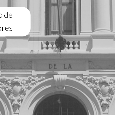
o de
ores