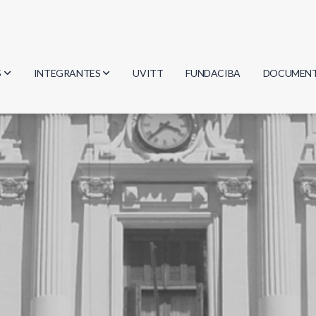
S
INTEGRANTES
UVITT
FUNDACIBA
DOCUMEN
gía
Investigadores
Actas
Estudiantes
Reglament
encias
Egresados
Document
mática
mática
ica