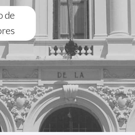
o de
ores