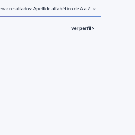
nar resultados: Apellido alfabético de A a Z
ver perfil >