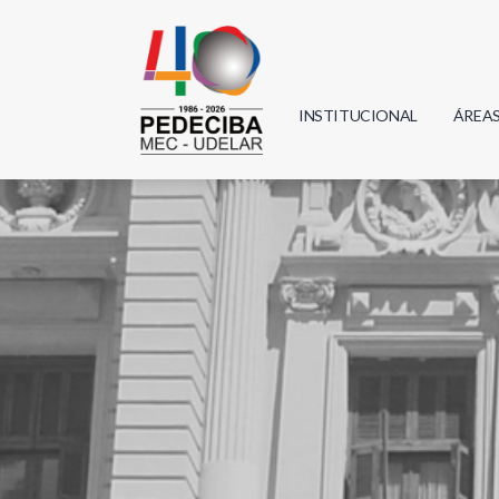
INSTITUCIONAL
ÁREA
Biolo
Física
Geoci
Infor
Mate
Quím