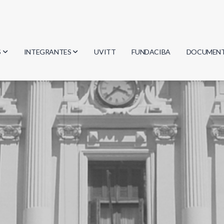
S
INTEGRANTES
UVITT
FUNDACIBA
DOCUMEN
gía
Investigadores
Actas
Estudiantes
Reglament
encias
Egresados
Document
mática
mática
ica