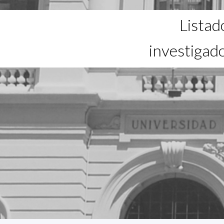
Listad
investigad