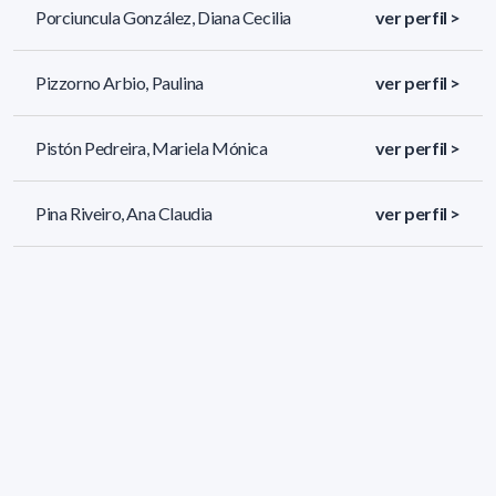
Porciuncula González, Diana Cecilia
ver perfil >
Pizzorno Arbio, Paulina
ver perfil >
Pistón Pedreira, Mariela Mónica
ver perfil >
Pina Riveiro, Ana Claudia
ver perfil >
199 resultados (página 2/9)
<
«
1
2
3
4
5
»
>
Filtros aplicados