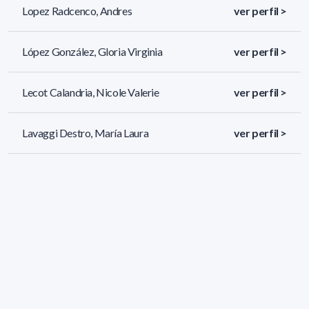
Lopez Radcenco, Andres
ver perfil >
López González, Gloria Virginia
ver perfil >
Lecot Calandria, Nicole Valerie
ver perfil >
Lavaggi Destro, María Laura
ver perfil >
199 resultados (página 4/9)
<
«
2
3
4
5
6
»
>
Filtros aplicados