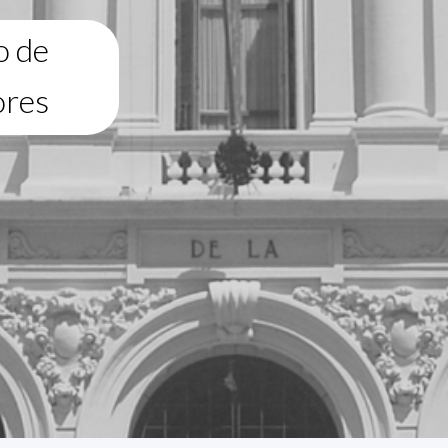
o de
ores