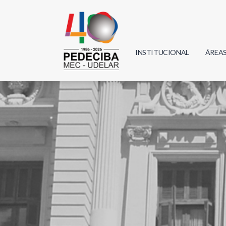
INSTITUCIONAL
ÁREA
Biolo
Física
Geoci
Infor
Mate
Quím