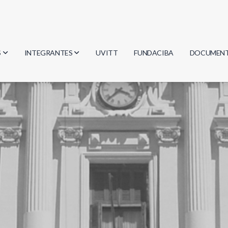
S
INTEGRANTES
UVITT
FUNDACIBA
DOCUMEN
gía
Investigadores
Actas
Estudiantes
Reglament
encias
Egresados
Document
mática
mática
ica