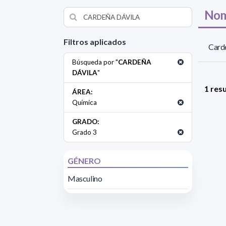
Nom
Filtros aplicados
Carde
Búsqueda por "
CARDEÑA
DÁVILA
"
1 res
ÁREA:
Química
GRADO:
Grado 3
GÉNERO
Masculino