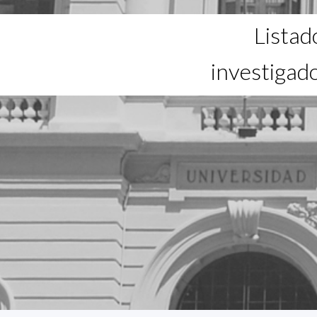
Listad
investigad