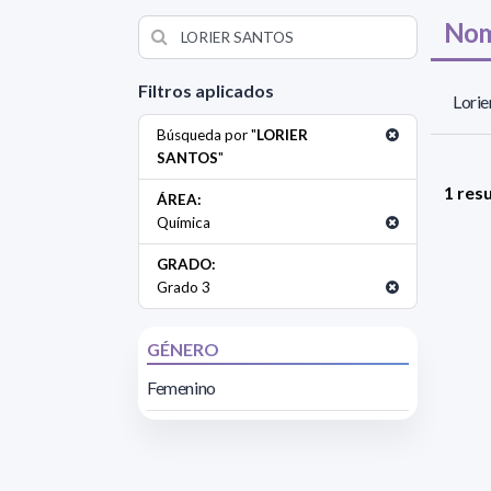
Nom
Filtros aplicados
Lorie
Búsqueda por "
LORIER
SANTOS
"
1 res
ÁREA:
Química
GRADO:
Grado 3
GÉNERO
Femenino