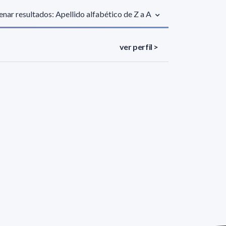
nar resultados: Apellido alfabético de Z a A
ver perfil >