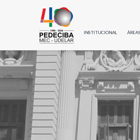
INSTITUCIONAL
ÁREA
Biolo
Física
Geoci
Infor
Mate
Quím