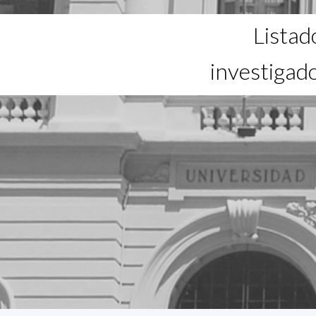
Listad
investigad