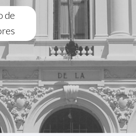
o de
ores