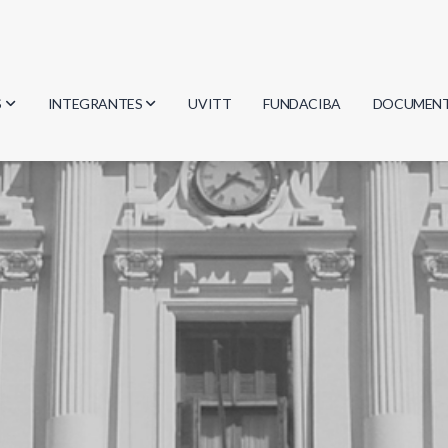
S
INTEGRANTES
UVITT
FUNDACIBA
DOCUMEN
gía
Investigadores
Actas
Estudiantes
Reglament
encias
Egresados
Document
mática
mática
ica