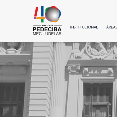
INSTITUCIONAL
ÁREA
Biolo
Física
Geoci
Infor
Mate
Quím