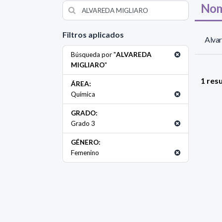
Nom
Filtros aplicados
Alvar
Búsqueda por "
ALVAREDA
MIGLIARO
"
1 res
ÁREA:
Química
GRADO:
Grado 3
GÉNERO:
Femenino