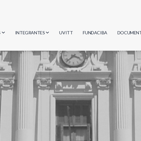
S
INTEGRANTES
UVITT
FUNDACIBA
DOCUMEN
gía
Investigadores
Actas
Estudiantes
Reglament
encias
Egresados
Document
mática
mática
ica