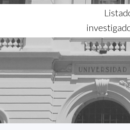
Listad
investigad