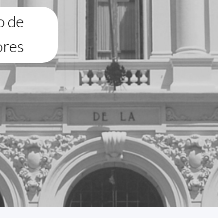
o de
ores