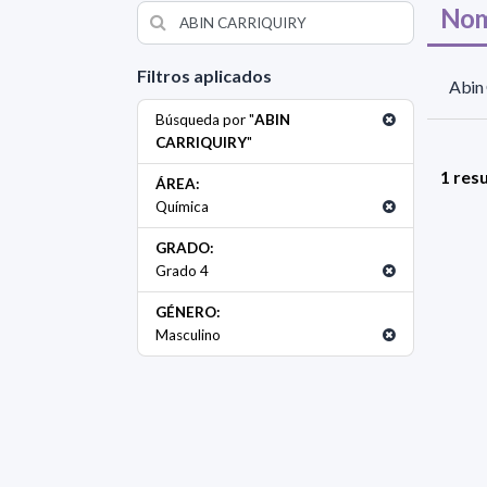
Nom
Filtros aplicados
Abin 
Búsqueda por "
ABIN
CARRIQUIRY
"
1 res
ÁREA:
Química
GRADO:
Grado 4
GÉNERO:
Masculino