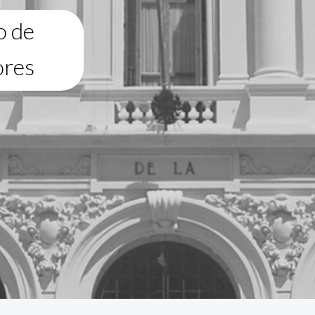
o de
ores