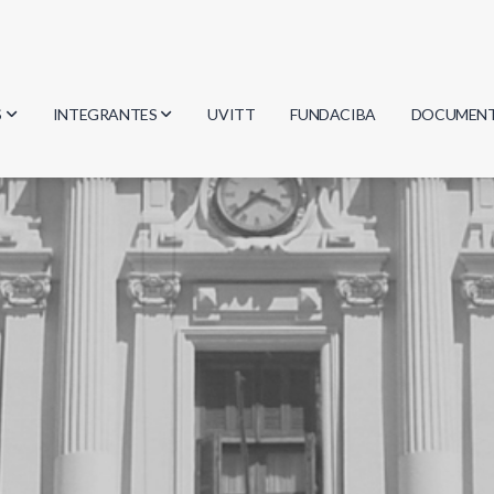
S
INTEGRANTES
UVITT
FUNDACIBA
DOCUMEN
gía
Investigadores
Actas
Estudiantes
Reglament
encias
Egresados
Document
mática
mática
ica