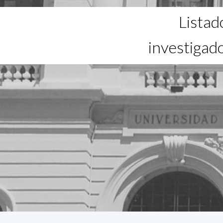
Listad
investigad