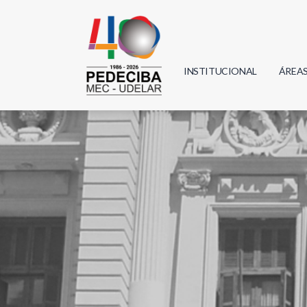
INSTITUCIONAL
ÁREA
Biolo
Física
Geoci
Infor
Mate
Quím