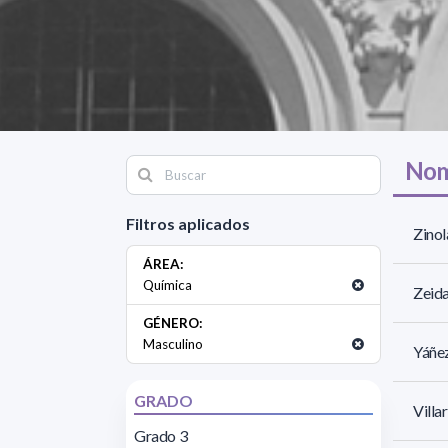
Nom
Filtros aplicados
Zinol
ÁREA:
Química
Zeida
GÉNERO:
Masculino
Yáñez
GRADO
Villa
Grado 3