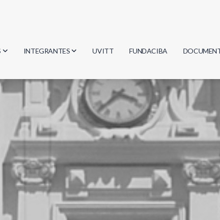
S
INTEGRANTES
UVITT
FUNDACIBA
DOCUMEN
gía
Investigadores
Actas
Estudiantes
Reglament
encias
Egresados
Document
mática
mática
ica