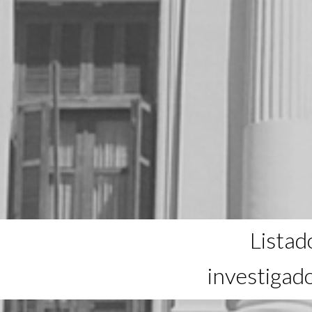
Listad
investigad