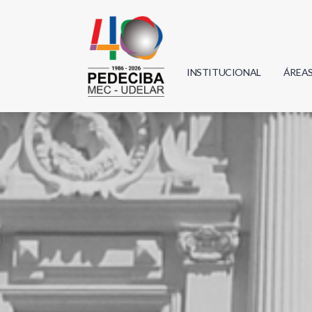
INSTITUCIONAL
ÁREA
Biolo
Física
Geoci
Infor
Mate
Quím