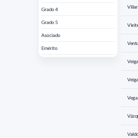
Villa
Grado 4
Grado 5
Vieit
Asociado
Ventu
Emérito
Veiga
Veiga
Vega 
Vázqu
Valdo