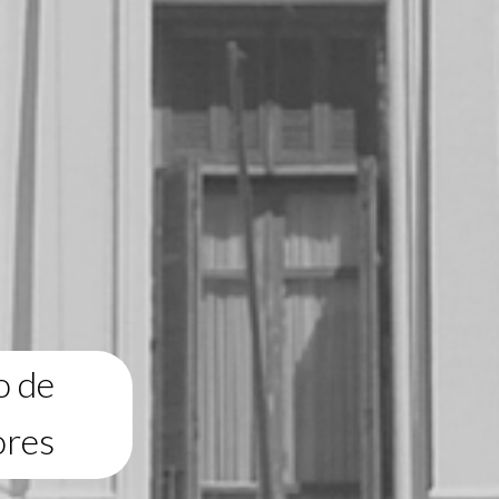
o de
ores