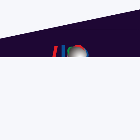
Dirección: Isidoro de María 1614 piso 6 | Tel.: 2924 1925
interno 1612 | pedeciba@pedeciba.edu.uy
Razón Social: PROGRAMA DE DESARROLLO DE LAS
CIENCIAS BASICAS PEDECIBA
#SomosPEDECIBA
Programa de Desarrollo de las