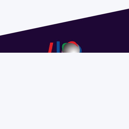
Dirección: Isidoro de María 1614 piso 6 | Tel.: 2924 1925
interno 1612 | pedeciba@pedeciba.edu.uy
Razón Social: PROGRAMA DE DESARROLLO DE LAS
CIENCIAS BASICAS PEDECIBA
#SomosPEDECIBA
Programa de Desarrollo de las