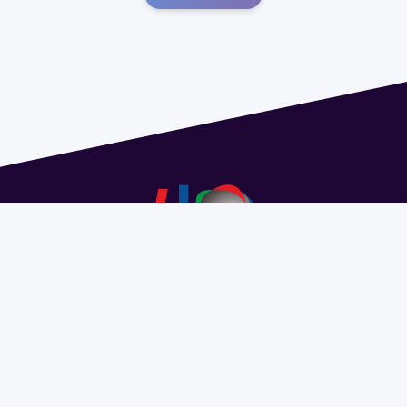
Dirección: Isidoro de María 1614 piso 6 | Tel.: 2924 1925
interno 1612 | pedeciba@pedeciba.edu.uy
Razón Social: PROGRAMA DE DESARROLLO DE LAS
CIENCIAS BASICAS PEDECIBA