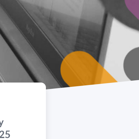
y
025