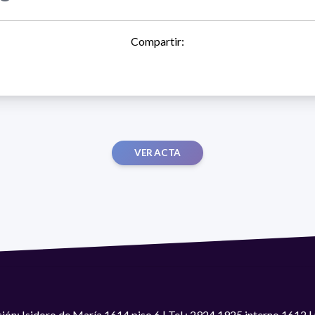
Compartir:
VER ACTA
ión: Isidoro de María 1614 piso 6 | Tel.: 2924 1925 interno 1612