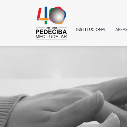
INSTITUCIONAL
ÁREA
Biolo
Física
Geoci
Infor
Mate
Quím