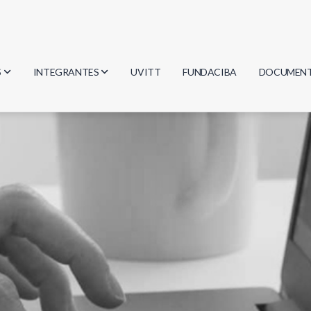
S
INTEGRANTES
UVITT
FUNDACIBA
DOCUMEN
gía
Investigadores
Actas
Estudiantes
Reglament
encias
Egresados
Document
mática
mática
ica