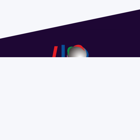
Dirección: Isidoro de María 1614 piso 6 | Tel.: 2924 1925
interno 1612 | pedeciba@pedeciba.edu.uy
Razón Social: PROGRAMA DE DESARROLLO DE LAS
CIENCIAS BASICAS PEDECIBA
#SomosPEDECIBA
Programa de Desarrollo de las