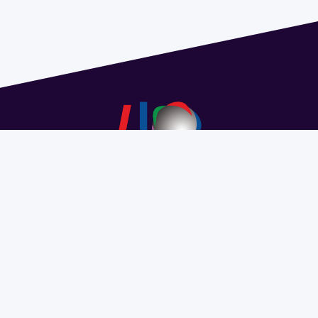
Dirección: Isidoro de María 1614 piso 6 | Tel.: 2924 1925
interno 1612 | pedeciba@pedeciba.edu.uy
Razón Social: PROGRAMA DE DESARROLLO DE LAS
CIENCIAS BASICAS PEDECIBA
#SomosPEDECIBA
Programa de Desarrollo de las