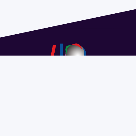
Dirección: Isidoro de María 1614 piso 6 | Tel.: 2924 1925
interno 1612 | pedeciba@pedeciba.edu.uy
Razón Social: PROGRAMA DE DESARROLLO DE LAS
CIENCIAS BASICAS PEDECIBA
#SomosPEDECIBA
Programa de Desarrollo de las